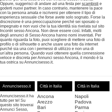
Oppure, suggerisci di andare ad una festa per
scambisti
e
goderti nuovi partner. In caso contrario, mantenere la pace
con la persona amata e iscriversi per ottenere il tipo di
esperienza sessuale che forse avete solo sognato. Forse la
discrezione è una preoccupazione perché sei sposato o
impegnato e non vuoi che la tua identità sia rivelata sul sito
Incontri sesso Ancona. Non deve essere così. Infatti, molti
degli annunci di Sesso Ancona hanno nomi inventati. Per
quanto riguarda la foto, puoi scegliere di mettere una foto di
profilo o di silhouette o anche usare una foto da internet
purché sia una con i permessi di utilizzo e non una di
un'altra persona. Quando vuoi ottenere quella connessione
veloce e discreta per Annunci sesso Ancona, il mondo è la
tua ostrica su Annuncisesso.it.
Annuncisesso.it
Città in Italia
Città in Italia
Annuncisesso.it ha
Ancona
Napoli
tutto per te! Su
Arezzo
Padova
questo sito troverai
Bari
Parma
Annunci Sesso,