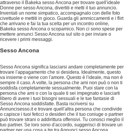
attraverso il Bakeka sesso Ancona per trovare quell'ideale
Donne per sesso Ancona, divertiti e metti il tuo annuncio.
Inventati un nome simpatico, accompagnalo con delle foto
civettuole e mettiti in gioco. Guarda gli ammiccamenti e i flirt
che arrivano e fai la tua scelta per un incontro online,
Bakeka sesso Ancona o scopamico. Non ci sono spese per
mettere annunci Sesso Ancona sul sito o per inviare o
ricevere i primi messaggi.
Sesso Ancona
Sesso Ancona significa lasciarsi andare completamente per
trovare l'appagamento che si desidera. Idealmente, questo
va insieme o viene con l'amore. Questo è l'ideale, ma non è
sempre il caso. A volte, la persona che ami non può o non ti
soddisfa completamente sessualmente. Puoi stare con la
persona che ami o con la quale ti sei impegnato e lasciarti
libero di avere i tuoi bisogni sessuali e le tue fantasie di
Sesso Ancona soddisfatte. Basta iscriversi su
Annuncisesso.it e trovare quell'altra persona che condivide
o capisce i tuoi feticci o desideri che il tuo coniuge o partner
può trovare strani o addirittura offensivi. Tu conosci meglio il
tuo partner. Se loro sono d'accordo, suggerisci di trovare un
partner per una cosa a tre tra Annunci sesso Ancona.