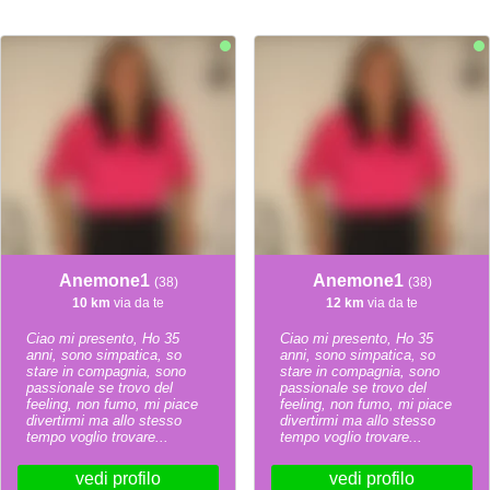
Anemone1
Anemone1
(38)
(38)
10 km
via da te
12 km
via da te
Ciao mi presento, Ho 35
Ciao mi presento, Ho 35
anni, sono simpatica, so
anni, sono simpatica, so
stare in compagnia, sono
stare in compagnia, sono
passionale se trovo del
passionale se trovo del
feeling, non fumo, mi piace
feeling, non fumo, mi piace
divertirmi ma allo stesso
divertirmi ma allo stesso
tempo voglio trovare...
tempo voglio trovare...
vedi profilo
vedi profilo