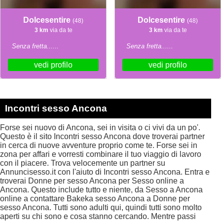
Dolcesentire
Dolcesentire
(48)
(48)
3 km
via da te
3 km
via da te
Senza fretta......
Senza fretta......
vedi profilo
vedi profilo
Incontri sesso Ancona
Forse sei nuovo di Ancona, sei in visita o ci vivi da un po'.
Questo è il sito Incontri sesso Ancona dove troverai partner
in cerca di nuove avventure proprio come te. Forse sei in
zona per affari e vorresti combinare il tuo viaggio di lavoro
con il piacere. Trova velocemente un partner su
Annuncisesso.it con l'aiuto di Incontri sesso Ancona. Entra e
troverai Donne per sesso Ancona per Sesso online a
Ancona. Questo include tutto e niente, da Sesso a Ancona
online a contattare Bakeka sesso Ancona a Donne per
sesso Ancona. Tutti sono adulti qui, quindi tutti sono molto
aperti su chi sono e cosa stanno cercando. Mentre passi