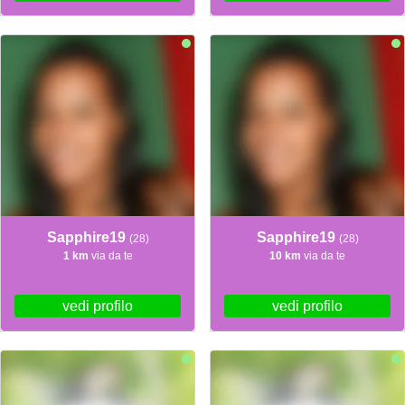
Sapphire19
Sapphire19
(28)
(28)
1 km
via da te
10 km
via da te
vedi profilo
vedi profilo