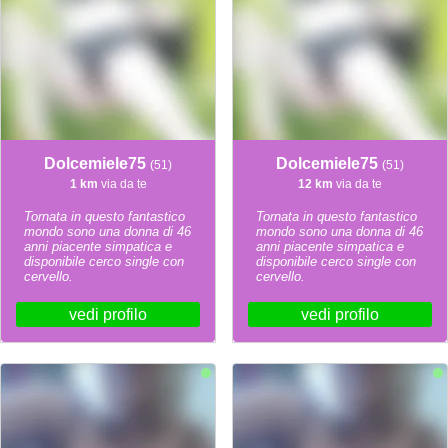
Dolcemiele75
Dolcemiele75
(51)
(51)
1 km
via da te
12 km
via da te
Tornata in questo fantastico
Tornata in questo fantastico
mondo sono una donna di 46
mondo sono una donna di 46
anni piacente simpatica e
anni piacente simpatica e
disponibile cerco single con
disponibile cerco single con
cervello.
cervello.
vedi profilo
vedi profilo