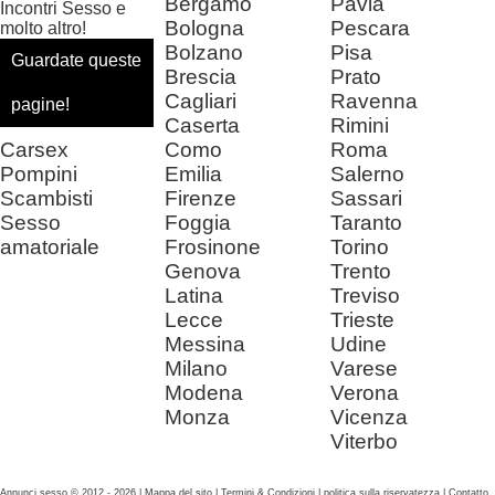
Bergamo
Pavia
Incontri Sesso e
Bologna
Pescara
molto altro!
Bolzano
Pisa
Guardate queste
Brescia
Prato
Cagliari
Ravenna
pagine!
Caserta
Rimini
Carsex
Como
Roma
Pompini
Emilia
Salerno
Scambisti
Firenze
Sassari
Sesso
Foggia
Taranto
amatoriale
Frosinone
Torino
Genova
Trento
Latina
Treviso
Lecce
Trieste
Messina
Udine
Milano
Varese
Modena
Verona
Monza
Vicenza
Viterbo
Annunci sesso © 2012 - 2026 |
Mappa del sito
|
Termini & Condizioni
|
politica sulla riservatezza
|
Contatto