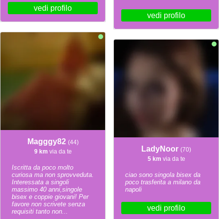
vedi profilo
vedi profilo
Magggy82
(44)
LadyNoor
(70)
9 km
via da te
5 km
via da te
Iscritta da poco molto
curiosa ma non sprovveduta.
ciao sono singola bisex da
Interessata a singoli
poco trasferita a milano da
massimo 40 anni,singole
napoli
bisex e coppie giovani! Per
favore non scrivete senza
vedi profilo
requisiti tanto non...