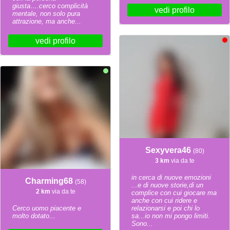
giusta….cerco complicità
vedi profilo
mentale, non solo pura
attrazione, ma anche...
vedi profilo
Sexyvera46
(80)
3 km
via da te
in cerca di nuove emozioni
Charming68
(58)
...e di nuove storie,di un
2 km
via da te
complice con cui giocare ma
anche con cui ridere e
Cerco uomo piacente e
relazionarsi e poi chi lo
molto dotato...
sa...io non mi pongo limiti.
Sono...