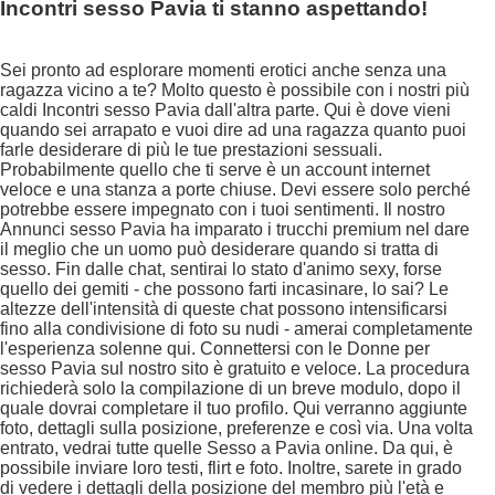
Incontri sesso Pavia ti stanno aspettando!
Sei pronto ad esplorare momenti erotici anche senza una
ragazza vicino a te? Molto questo è possibile con i nostri più
caldi Incontri sesso Pavia dall'altra parte. Qui è dove vieni
quando sei arrapato e vuoi dire ad una ragazza quanto puoi
farle desiderare di più le tue prestazioni sessuali.
Probabilmente quello che ti serve è un account internet
veloce e una stanza a porte chiuse. Devi essere solo perché
potrebbe essere impegnato con i tuoi sentimenti. Il nostro
Annunci sesso Pavia ha imparato i trucchi premium nel dare
il meglio che un uomo può desiderare quando si tratta di
sesso. Fin dalle chat, sentirai lo stato d'animo sexy, forse
quello dei gemiti - che possono farti incasinare, lo sai? Le
altezze dell'intensità di queste chat possono intensificarsi
fino alla condivisione di foto su nudi - amerai completamente
l'esperienza solenne qui. Connettersi con le Donne per
sesso Pavia sul nostro sito è gratuito e veloce. La procedura
richiederà solo la compilazione di un breve modulo, dopo il
quale dovrai completare il tuo profilo. Qui verranno aggiunte
foto, dettagli sulla posizione, preferenze e così via. Una volta
entrato, vedrai tutte quelle Sesso a Pavia online. Da qui, è
possibile inviare loro testi, flirt e foto. Inoltre, sarete in grado
di vedere i dettagli della posizione del membro più l'età e