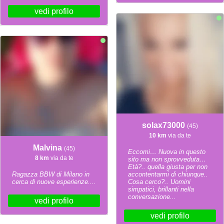
vedi profilo
solax73000
(45)
10 km
via da te
Malvina
(45)
Eccomi… Nuova in questo
8 km
via da te
sito ma non sprovveduta…
Età?.. quella giusta per non
Ragazza BBW di Milano in
accontentarmi di chiunque..
cerca di nuove esperienze....
Cosa cerco?.. Uomini
simpatici, brillanti nella
conversazione...
vedi profilo
vedi profilo