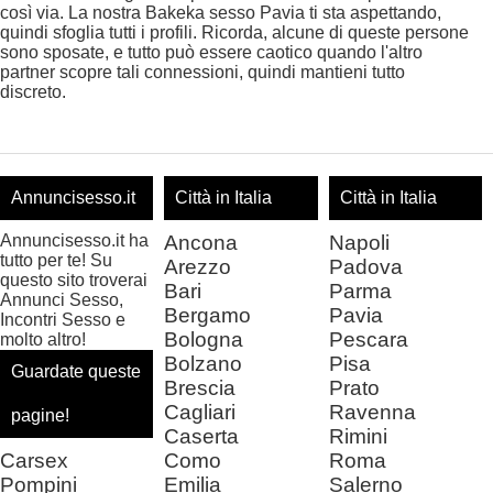
così via. La nostra Bakeka sesso Pavia ti sta aspettando,
quindi sfoglia tutti i profili. Ricorda, alcune di queste persone
sono sposate, e tutto può essere caotico quando l'altro
partner scopre tali connessioni, quindi mantieni tutto
discreto.
Annuncisesso.it
Città in Italia
Città in Italia
Annuncisesso.it ha
Ancona
Napoli
tutto per te! Su
Arezzo
Padova
questo sito troverai
Bari
Parma
Annunci Sesso,
Bergamo
Pavia
Incontri Sesso e
Bologna
Pescara
molto altro!
Bolzano
Pisa
Guardate queste
Brescia
Prato
Cagliari
Ravenna
pagine!
Caserta
Rimini
Carsex
Como
Roma
Pompini
Emilia
Salerno