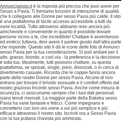
Annuncisesso.it
è la risposta più precisa che puoi avere per
Sesso a Pavia. Ti forniamo funzioni di interazione di qualità
che ti collegano alle Donne per sesso Pavia più calde. Il sito
è una piattaforma di facile accesso accessibile a tutti da
varie località. Tutto attraverso abbiamo reso ancora più
amichevole e conveniente in quanto è possibile trovare
persone vicino a te, che incredibile! Chattare è avventuroso
ed erotico; tuttavia, devi avere il partner giusto dall'altra parte
che risponde. Questo sito ti dà le icone delle foto di Annunci
sesso Pavia per la tua considerazione. Si può andare per il
alto, grasso, biondo, e così via - la preferenza e la decisione
è tutta tua. Idealmente, tutti possono chattare, su questa
piattaforma, se sposati, single, presi, divorziati, o in cerca di
divertimento casuale. Ricorda che le coppie fanno ancora
parte delle nostre Donne per sesso Pavia. Alcune di loro
entrano per trovare il brivido sessuale e il comfort offerto dal
nostro grazioso Incontri sesso Pavia. Anche come misura di
sicurezza, ci assicuriamo sempre che i tuoi dati personali
siano tenuti riservati. La maggior parte della Bakeka sesso
Pavia ha varie fantasie e feticci. Come impegnarsi e
connettersi con loro ora viene a voi più semplice e più
efficace attraverso il nostro sito. Iscriviti ora a Sesso Pavia
con la tua puttana chavista più ammirata.