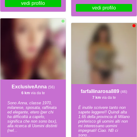
vedi profilo
vedi profilo
ExclusiveAnna
(56)
farfallinarosa889
(46)
6 km
via da te
7 km
via da te
Sono Anna, classe 1970,
milanese, sposata, raffinata
È inutile scrivere tanto non
ed elegante, etero (per chi
sapete leggere!! Quindi alta
ha difficoltà a capirlo,
1.65 della provincia di Milano
significa che non sono bsx),
preferisco gli uomini alti non
alla ricerca di Uomini distinti
mi interessano uomini
(nel...
impegnati! Ciao. NB ci
sono...