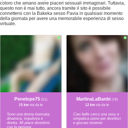
coloro che amano avere piaceri sessuali immaginari. Tuttavia,
questo non è mai tutto, ancora tramite il sito è possibile
connettersi con la Bakeka sesso Pavia in qualsiasi momento
della giornata per avere una memorabile esperienza di sesso
virtuale.
Penelope75
MartinaLaBanbi
(51)
(76)
15 km
via da te
12 km
via da te
Sono una donna riservata,
Ciao belle cerco una sexy e
dinamica, impulsiva e
simpatica uomo per divertirci
diretta. Mi piace divertirmi
e giocare insieme
con la persona