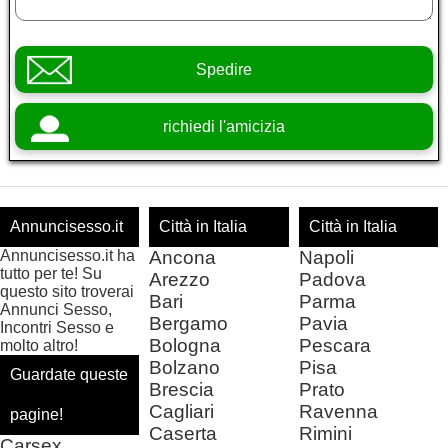
Spedire
richiedi l'amicizia
Annuncisesso.it
Città in Italia
Città in Italia
Annuncisesso.it ha
Ancona
Napoli
tutto per te! Su
Arezzo
Padova
questo sito troverai
Bari
Parma
Annunci Sesso,
Bergamo
Pavia
Incontri Sesso e
Bologna
Pescara
molto altro!
Bolzano
Pisa
Guardate queste
Brescia
Prato
Cagliari
Ravenna
pagine!
Caserta
Rimini
Carsex