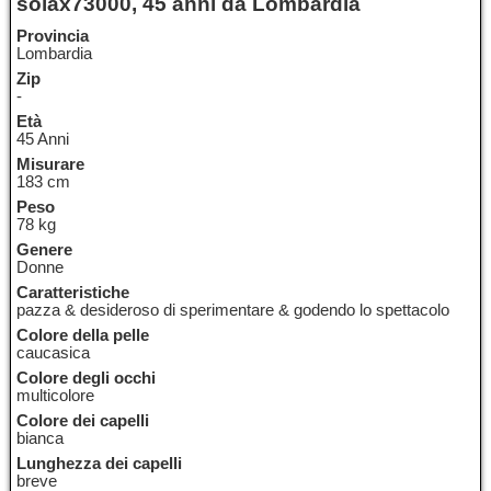
solax73000, 45 anni da Lombardia
Provincia
Lombardia
Zip
-
Età
45 Anni
Misurare
183 cm
Peso
78 kg
Genere
Donne
Caratteristiche
pazza & desideroso di sperimentare & godendo lo spettacolo
Colore della pelle
caucasica
Colore degli occhi
multicolore
Colore dei capelli
bianca
Lunghezza dei capelli
breve