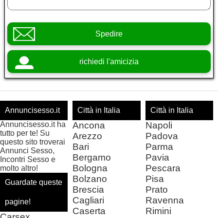
Spedire
richiedi l'amicizia
Annuncisesso.it
Città in Italia
Città in Italia
Annuncisesso.it ha
Ancona
Napoli
tutto per te! Su
Arezzo
Padova
questo sito troverai
Bari
Parma
Annunci Sesso,
Bergamo
Pavia
Incontri Sesso e
Bologna
Pescara
molto altro!
Bolzano
Pisa
Guardate queste
Brescia
Prato
Cagliari
Ravenna
pagine!
Caserta
Rimini
Carsex